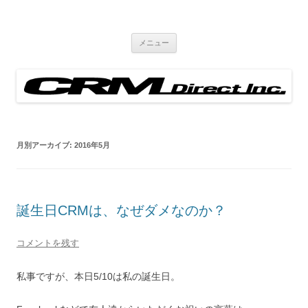
ブログ
Just another WordPress site
コ
メニュー
ン
テ
ン
ツ
へ
ス
キ
ッ
プ
月別アーカイブ:
2016年5月
誕生日CRMは、なぜダメなのか？
コメントを残す
私事ですが、本日5/10は私の誕生日。