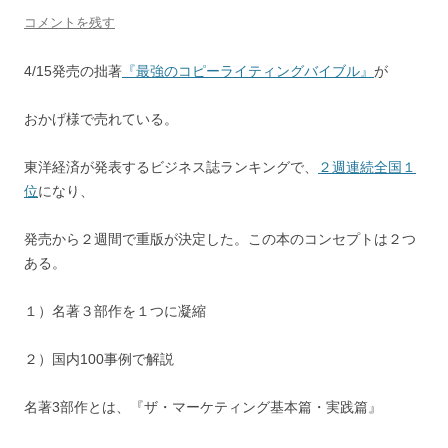
コメントを残す
4/15発売の拙著
『最強のコピーライティングバイブル』
が
おかげ様で売れている。
東洋経済が発表するビジネス誌ランキングで、
２週連続全国１
位
になり、
発売から２週間で重版が決定した。
この本のコンセプトは２つ
ある。
１）名著３部作を１つに凝縮
２）国内100事例で解説
名著3部作とは、『ザ・マーケティング基本篇・実践篇』