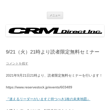
ブログ
Just another WordPress site
コ
メニュー
ン
テ
ン
ツ
へ
ス
キ
ッ
プ
9/21（火）21時より読者限定無料セミナー
コメントを残す
2021年9月21日21時より、読者限定無料セミナーを行います！
https://www.reservestock.jp/events/603489
『迷えるリーダーがいますぐ持つべき1枚の未来地図』