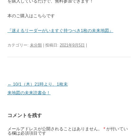
を購入しているだけで、無料参加できます！
本のご購入はこちらです
『迷えるリーダーがいますぐ持つべき1枚の未来地図』
カテゴリー:
未分類
| 投稿日:
2021年9月5日
|
投
←
10/1（木）21時より、1枚未
稿
来地図の未来読書会！
ナ
ビ
コメントを残す
ゲ
ー
メールアドレスが公開されることはありません。
*
が付いてい
る欄は必須項目です
シ