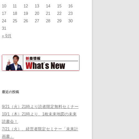
10
11
12
13
14
15
16
17
18
19
20
21
22
23
24
25
26
27
28
29
30
31
« 9月
最近の投稿
9/21（火）21時より読者限定無料セミナー
10/1（木）21時より、1枚未来地図の未来
読書会！
7/21（火）、経営者限定セミナー「未来計
画書」