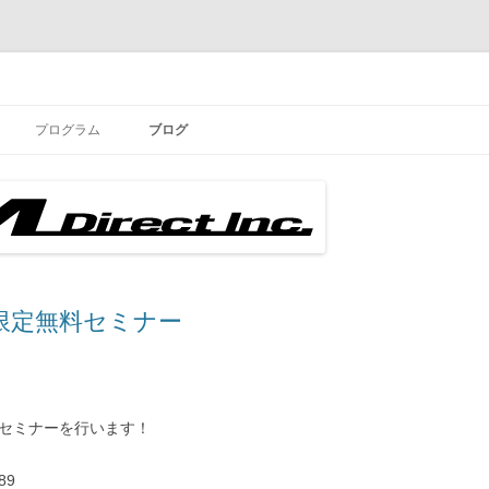
コ
ン
プログラム
ブログ
テ
ン
ツ
へ
ス
キ
ッ
プ
者限定無料セミナー
無料セミナーを行います！
489