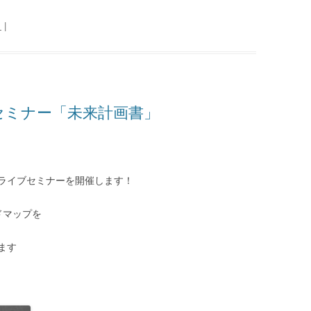
日
|
定セミナー「未来計画書」
のライブセミナーを開催します！
ドマップを
ます