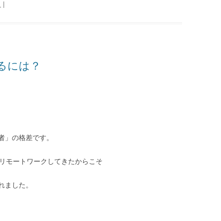
日
|
るには？
者」の格差です。
にリモートワークしてきたからこそ
されました。