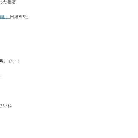
った拙著
地図』
日経BP社
。
料」
です！
）
さいね