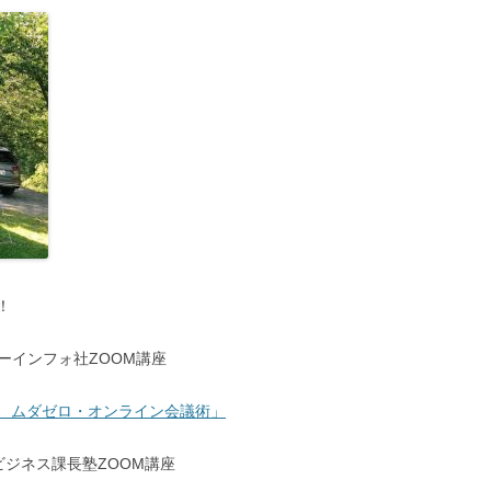
！
ミナーインフォ社ZOOM講座
 ムダゼロ・オンライン会議術」
経ビジネス課長塾ZOOM講座