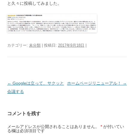
と久々に投稿してみました。
カテゴリー:
未分類
| 投稿日:
2017年9月18日
|
投
←
Googleは立って、サクッと
ホームページリニューアル！
→
稿
会議する
ナ
ビ
コメントを残す
ゲ
ー
メールアドレスが公開されることはありません。
*
が付いてい
る欄は必須項目です
シ