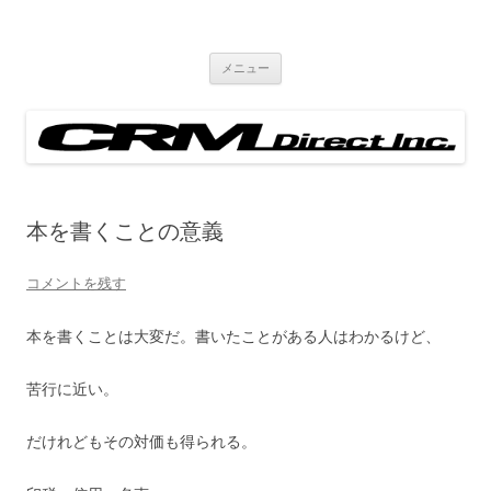
ブログ
Just another WordPress site
コ
メニュー
ン
テ
ン
ツ
へ
ス
キ
ッ
プ
本を書くことの意義
コメントを残す
本を書くことは大変だ。書いたことがある人はわかるけど、
苦行に近い。
だけれどもその対価も得られる。